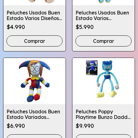
Peluches Usados Buen
Peluches Usados Buen
Estado Varios Diseños
Estado Varios
Fotos Reales
Personajes Fotos
$4.990
$5.990
Reales
Comprar
Comprar
Peluches Usados Buen
Peluches Poppy
Estado Variados
Playtime Bunzo Daddy
Personajes Fotos
Catbee Pj - Globifiesta
$6.990
$9.990
Reales