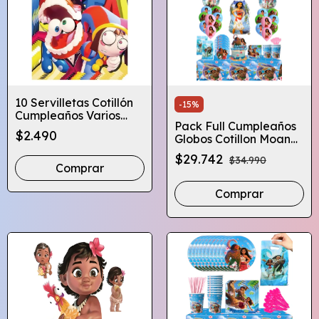
10 Servilletas Cotillón
-
15
%
Cumpleaños Varios
Pack Full Cumpleaños
Diseños Infantiles
$2.490
Globos Cotillon Moana
X10 Globifiesta
$29.742
$34.990
Comprar
Comprar