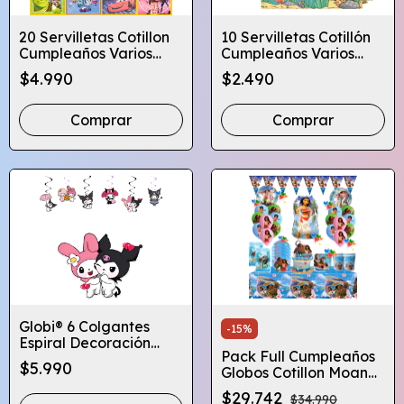
20 Servilletas Cotillon
10 Servilletas Cotillón
Cumpleaños Varios
Cumpleaños Varios
Diseños Infantiles
Diseños Infantiles
$4.990
$2.490
Comprar
Comprar
Globi® 6 Colgantes
-
15
%
Espiral Decoración
Pack Full Cumpleaños
Cumpleaños Diseños
$5.990
Globos Cotillon Moana
X10 Globifiesta
$29.742
$34.990