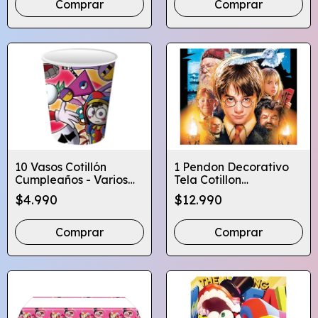
Comprar
10 Vasos Cotillón
1 Pendon Decorativo
Cumpleaños - Varios
Tela Cotillon
Diseños Infantiles
Cumpleaños- Varios
$4.990
$12.990
Diseños
Comprar
Comprar