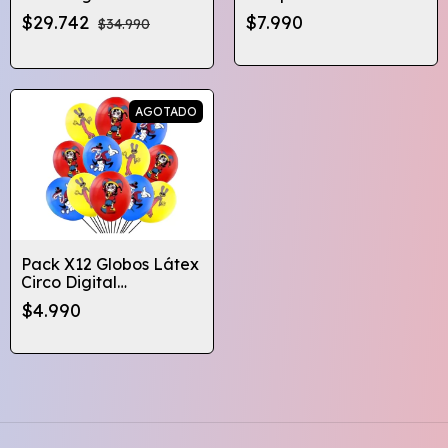
Digital Globifiesta
$29.742
$7.990
$34.990
AGOTADO
Pack X12 Globos Látex
Circo Digital
Cumpleaños
$4.990
Globifiesta