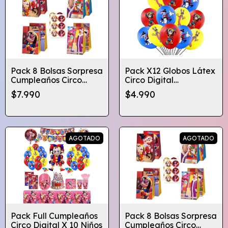
Pack 8 Bolsas Sorpresa
Pack X12 Globos Látex
Cumpleaños Circo
Circo Digital
Digital Globifiesta
Cumpleaños
$7.990
$4.990
Globifiesta
AGOTADO
AGOTADO
Pack Full Cumpleaños
Pack 8 Bolsas Sorpresa
Circo Digital X 10 Niños
Cumpleaños Circo