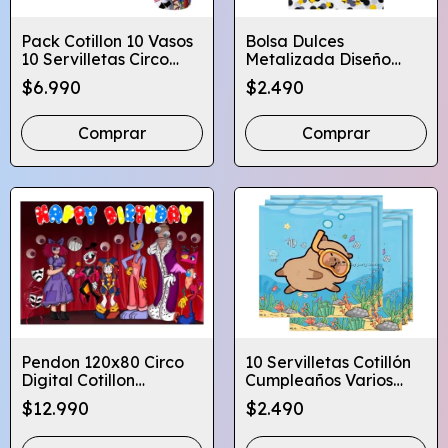
Pack Cotillon 10 Vasos
Bolsa Dulces
10 Servilletas Circo
Metalizada Diseño
Digital
Circulos Estrellas
$6.990
$2.490
Colores
Comprar
Pendon 120x80 Circo
10 Servilletas Cotillón
Digital Cotillon
Cumpleaños Varios
Cumpleaños
Diseños Infantiles
$12.990
$2.490
Globifiesta