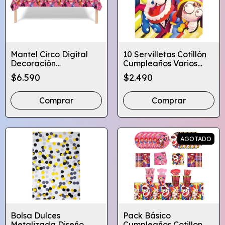
Mantel Circo Digital
10 Servilletas Cotillón
Decoración
Cumpleaños Varios
Cumpleaños
Diseños Infantiles
$6.590
$2.490
Comprar
Comprar
AGOTADO
Bolsa Dulces
Pack Básico
Metalizada Diseño
Cumpleaños Cotillon