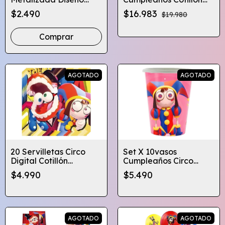
Circulos Estrellas
Circo Digital Pomni Jax
$2.490
$16.983
$19.980
Colores
X10
Comprar
AGOTADO
AGOTADO
20 Servilletas Circo
Set X 10vasos
Digital Cotillón
Cumpleaños Circo
Cumpleaños
Digital
$4.990
$5.490
Globifiesta
AGOTADO
AGOTADO