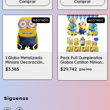
Comprar
Comprar
AGOTADO
AGOTADO
1 Globo Metalizado
Pack Full Cumpleaños
Minions Decoración
Globos Cotillon Minions
Cumpleaños
X10 Globifiesta
$3.385
$29.742
$34.990
Síguenos